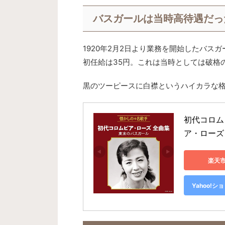
バスガールは当時高待遇だっ
1920年2月2日より業務を開始したバスガ
初任給は35円。これは当時としては破格
黒のツーピースに白襟というハイカラな
初代コロム
ア・ローズ 
楽天
Yahoo!