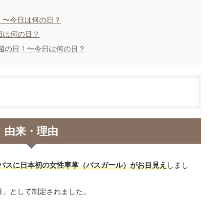
！〜今日は何の日？
日は何の日？
酸菌の日！〜今日は何の日？
由来・理由
乗合バスに日本初の女性車掌（バスガール）がお目見え
しまし
日」として制定されました。