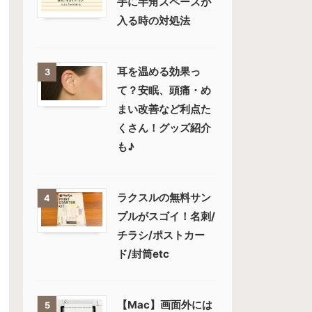
手に半角スペースが
入る時の対処法
耳を温める効果っ
3
て？安眠、頭痛・め
まい改善など利点た
くさん！グッズ紹介
も♪
ラクスルの無料サン
4
プルがスゴイ！名刺/
チラシ/ポストカー
ド/封筒etc
【Mac】画面外には
5