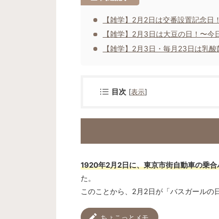
【雑学】2月2日は交番設置記念日
【雑学】2月3日は大豆の日！〜今
【雑学】2月3日・毎月23日は乳
目次
[
表示
]
1920年2月2日に、東京市街自動車の
た。
このことから、2月2日が「バスガールの
ちょこっとメモ