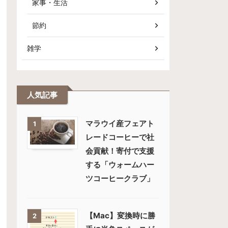
家事・生活
節約
雑学
人気記事
マラウイ産フェアト
1
レードコーヒーで社
会貢献！寄付で支援
する「ウォームハー
ツコーヒークラブ」
【Mac】変換時に勝
2