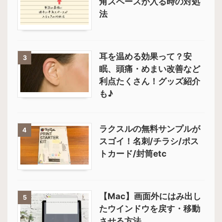
角スペースが入る時の対処
法
耳を温める効果って？安
3
眠、頭痛・めまい改善など
利点たくさん！グッズ紹介
も♪
ラクスルの無料サンプルが
4
スゴイ！名刺/チラシ/ポス
トカード/封筒etc
【Mac】画面外にはみ出し
5
たウインドウを戻す・移動
させる方法