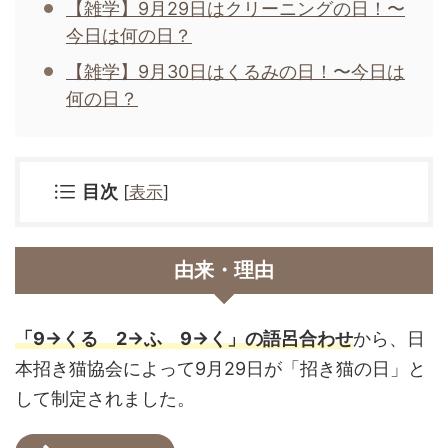
【雑学】9月29日はクリーニングの日！〜
今日は何の日？
【雑学】9月30日はくるみの日！〜今日は
何の日？
目次
[
表示
]
由来・理由
「9→くる 2→ふ 9→く」の語呂合わせ
から、日
本招き猫協会によって9月29日が「招き猫の日」と
して制定されました。