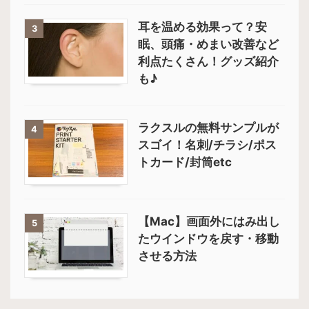
耳を温める効果って？安
3
眠、頭痛・めまい改善など
利点たくさん！グッズ紹介
も♪
ラクスルの無料サンプルが
4
スゴイ！名刺/チラシ/ポス
トカード/封筒etc
【Mac】画面外にはみ出し
5
たウインドウを戻す・移動
させる方法