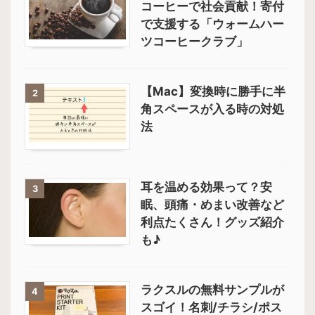
コーヒーで社会貢献！寄付
で支援する「ウォームハー
ツコーヒークラブ」
【Mac】変換時に勝手に半
2
角スペースが入る時の対処
法
耳を温める効果って？安
3
眠、頭痛・めまい改善など
利点たくさん！グッズ紹介
も♪
ラクスルの無料サンプルが
4
スゴイ！名刺/チラシ/ポス