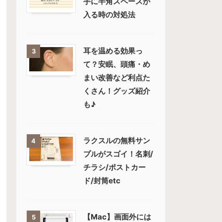
手に半角スペースが
入る時の対処法
耳を温める効果っ
3
て？安眠、頭痛・め
まい改善など利点た
くさん！グッズ紹介
も♪
ラクスルの無料サン
4
プルがスゴイ！名刺/
チラシ/ポストカー
ド/封筒etc
【Mac】画面外には
5