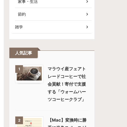
家事・生活
節約
雑学
人気記事
マラウイ産フェアト
1
レードコーヒーで社
会貢献！寄付で支援
する「ウォームハー
ツコーヒークラブ」
【Mac】変換時に勝
2