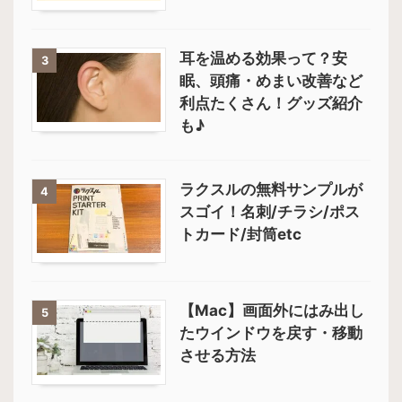
耳を温める効果って？安
3
眠、頭痛・めまい改善など
利点たくさん！グッズ紹介
も♪
ラクスルの無料サンプルが
4
スゴイ！名刺/チラシ/ポス
トカード/封筒etc
【Mac】画面外にはみ出し
5
たウインドウを戻す・移動
させる方法