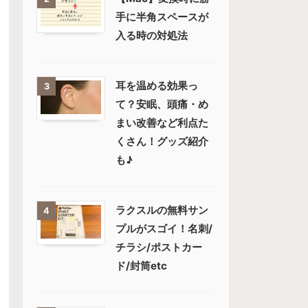
手に半角スペースが
入る時の対処法
耳を温める効果っ
3
て？安眠、頭痛・め
まい改善など利点た
くさん！グッズ紹介
も♪
ラクスルの無料サン
4
プルがスゴイ！名刺/
チラシ/ポストカー
ド/封筒etc