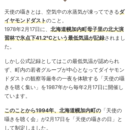
天使の囁きとは、空気中の水蒸気が凍ってできる
ダ
イヤモンドダスト
のこと。
1978年2月17日に、
北海道幌加内町母子里の北大演
習林で氷点下41.2℃という最低気温が記録
されまし
た。
しかし公式記録としてはこの最低気温が認められ
ず、町内の若者グループが中心となってダイヤモン
ドダストの観察等厳冬の一夜を体験する「天使の囁
きを聴く集い」を1987年から毎年2月17日に開催し
ています。
このことから1994年、北海道幌加内町の
「天使の
囁きを聴く会」が2月17日を「
天使の囁きの日」と
して制定しました。