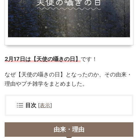
2月17日は【天使の囁きの日】
です！
なぜ
【天使の囁きの日】となったのか、その由来・
理由やプチ雑学をまとめました。
目次
[
表示
]
由来・理由