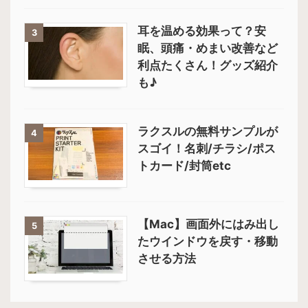
耳を温める効果って？安
3
眠、頭痛・めまい改善など
利点たくさん！グッズ紹介
も♪
ラクスルの無料サンプルが
4
スゴイ！名刺/チラシ/ポス
トカード/封筒etc
【Mac】画面外にはみ出し
5
たウインドウを戻す・移動
させる方法