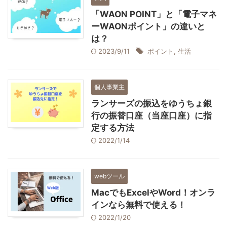
「WAON POINT」と「電子マネ
ーWAONポイント」の違いと
は？
2023/9/11
ポイント
,
生活
個人事業主
ランサーズの振込をゆうちょ銀
行の振替口座（当座口座）に指
定する方法
2022/1/14
webツール
MacでもExcelやWord！オンラ
インなら無料で使える！
2022/1/20