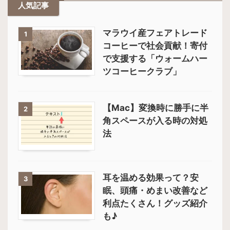
人気記事
マラウイ産フェアトレード
1
コーヒーで社会貢献！寄付
で支援する「ウォームハー
ツコーヒークラブ」
【Mac】変換時に勝手に半
2
角スペースが入る時の対処
法
耳を温める効果って？安
3
眠、頭痛・めまい改善など
利点たくさん！グッズ紹介
も♪