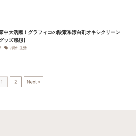
家中大活躍！グラフィコの酸素系漂白剤オキシクリーン
グッズ感想】
16
掃除
,
生活
1
2
Next »