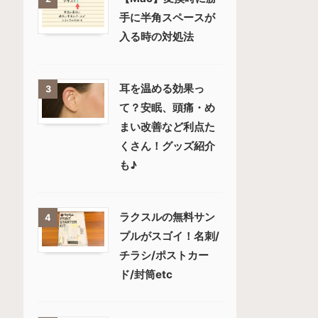
手に半角スペースが
入る時の対処法
耳を温める効果っ
3
て？安眠、頭痛・め
まい改善など利点た
くさん！グッズ紹介
も♪
ラクスルの無料サン
4
プルがスゴイ！名刺/
チラシ/ポストカー
ド/封筒etc