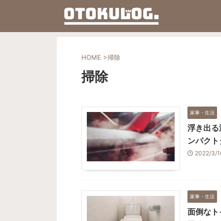
HOME
>
掃除
掃除
家事・生活
浮き出る
ンパクト
2022/3/
家事・生活
面倒なト