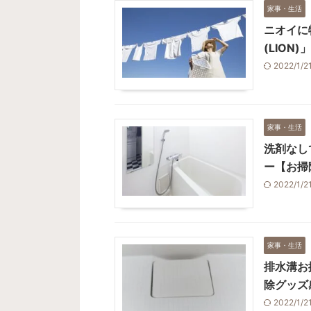
家事・生活
ニオイに
(LION
2022/1/
家事・生活
洗剤なし
ー【お掃
2022/1/
家事・生活
排水溝お
除グッズ
2022/1/