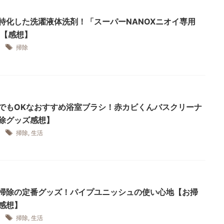
特化した洗濯液体洗剤！「スーパーNANOXニオイ専用
)」【感想】
21
掃除
でもOKなおすすめ浴室ブラシ！赤カビくんバスクリーナ
除グッズ感想】
21
掃除
,
生活
掃除の定番グッズ！パイプユニッシュの使い心地【お掃
感想】
21
掃除
,
生活