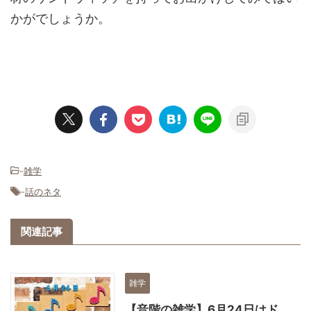
かがでしょうか。
-
雑学
-
話のネタ
関連記事
雑学
【音階の雑学】6月24日はド