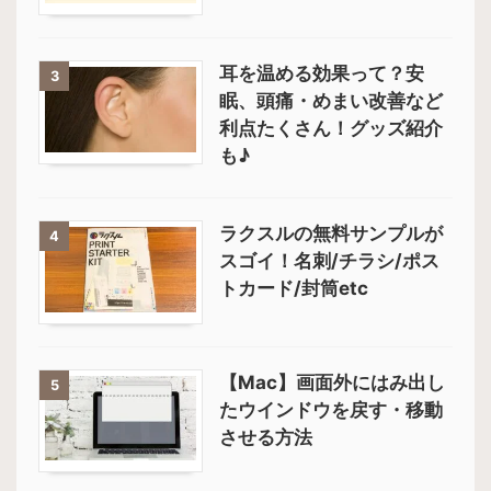
耳を温める効果って？安
3
眠、頭痛・めまい改善など
利点たくさん！グッズ紹介
も♪
ラクスルの無料サンプルが
4
スゴイ！名刺/チラシ/ポス
トカード/封筒etc
【Mac】画面外にはみ出し
5
たウインドウを戻す・移動
させる方法