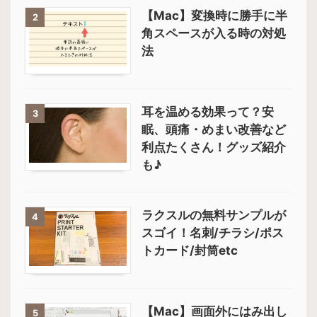
【Mac】変換時に勝手に半
2
角スペースが入る時の対処
法
耳を温める効果って？安
3
眠、頭痛・めまい改善など
利点たくさん！グッズ紹介
も♪
ラクスルの無料サンプルが
4
スゴイ！名刺/チラシ/ポス
トカード/封筒etc
【Mac】画面外にはみ出し
5