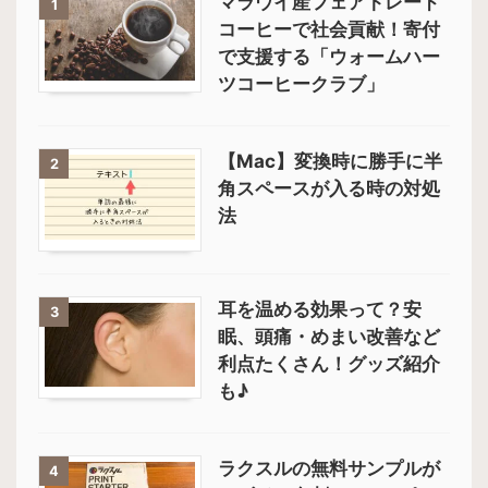
マラウイ産フェアトレード
1
コーヒーで社会貢献！寄付
で支援する「ウォームハー
ツコーヒークラブ」
【Mac】変換時に勝手に半
2
角スペースが入る時の対処
法
耳を温める効果って？安
3
眠、頭痛・めまい改善など
利点たくさん！グッズ紹介
も♪
ラクスルの無料サンプルが
4