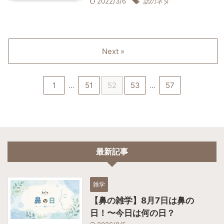
2022/3/6
話のネタ
Next »
1
…
51
52
53
…
57
最新記事
雑学
【鼻の雑学】8月7日は鼻の
日！〜今日は何の日？