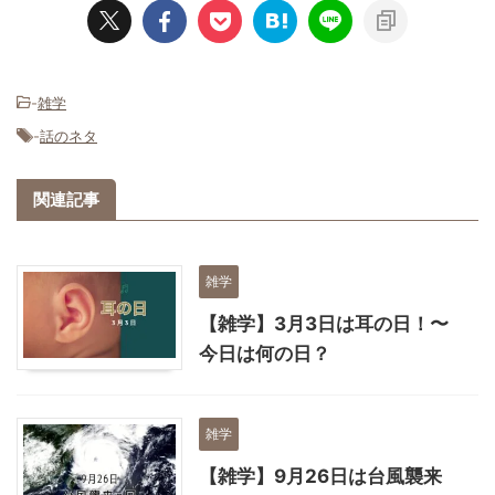
-
雑学
-
話のネタ
関連記事
雑学
【雑学】3月3日は耳の日！〜
今日は何の日？
雑学
【雑学】9月26日は台風襲来