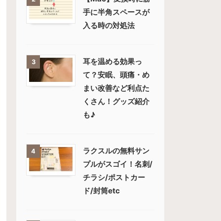
手に半角スペースが
入る時の対処法
耳を温める効果っ
3
て？安眠、頭痛・め
まい改善など利点た
くさん！グッズ紹介
も♪
ラクスルの無料サン
4
プルがスゴイ！名刺/
チラシ/ポストカー
ド/封筒etc