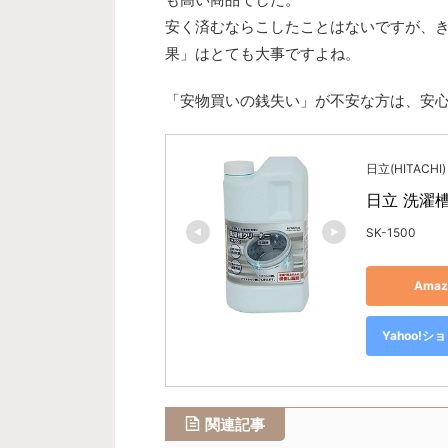
安く済むならこしたことはないですが、
果」はとても大事ですよね。
「安物買いの銭失い」が不安な方は、安
日立(HITACHI)
日立 洗濯槽ク
SK-1500
Ama
Yahoo!
関連記事