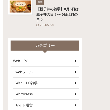
雑学
【親子丼の雑学】8月5日は
親子丼の日！〜今日は何の
日？
2026/7/29
カテゴリー
Web・PC
webツール
Web・PC雑学
WordPress
サイト運営