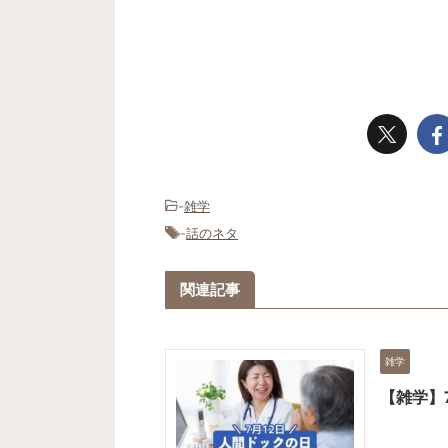
-
雑学
-
話のネタ
関連記事
雑学
【雑学】