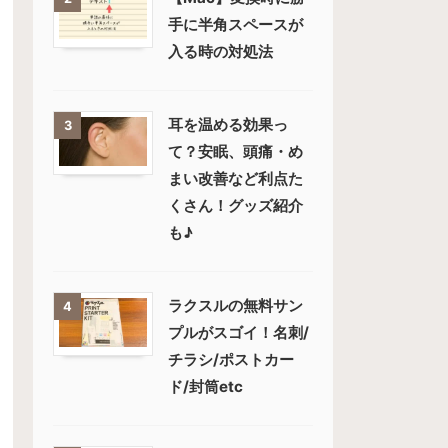
手に半角スペースが
入る時の対処法
耳を温める効果っ
3
て？安眠、頭痛・め
まい改善など利点た
くさん！グッズ紹介
も♪
ラクスルの無料サン
4
プルがスゴイ！名刺/
チラシ/ポストカー
ド/封筒etc