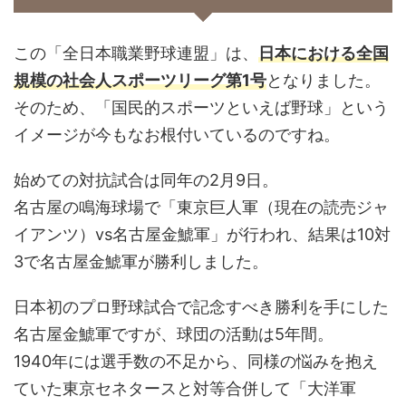
この
「全日本職業野球連盟」は、
日本における全国
規模の社会人スポーツリーグ第1号
となりました。
そのため、「国民的スポーツといえば野球」という
イメージが今もなお根付いているのですね。
始めての対抗試合は同年の2月9日。
名古屋の鳴海球場で「東京巨人軍（現在の読売ジャ
イアンツ）vs名古屋金鯱軍」が行われ、結果は10対
3で
名古屋金鯱軍が勝利しました。
日本初のプロ野球試合で記念すべき勝利を手にした
名古屋金鯱軍ですが、球団の活動は5年間。
1940年には選手数の不足から、同様の悩みを抱え
ていた東京セネタースと対等合併して「大洋軍