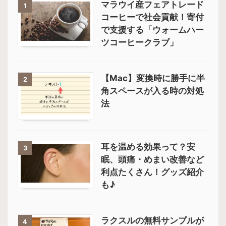
マラウイ産フェアトレード
1
コーヒーで社会貢献！寄付
で支援する「ウォームハー
ツコーヒークラブ」
【Mac】変換時に勝手に半
2
角スペースが入る時の対処
法
耳を温める効果って？安
3
眠、頭痛・めまい改善など
利点たくさん！グッズ紹介
も♪
ラクスルの無料サンプルが
4